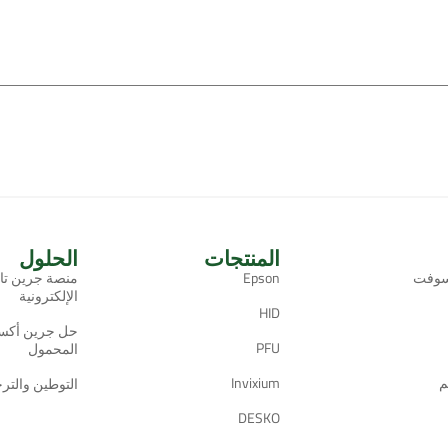
المنتجات
الحلول
سوفت
Epson
منصة جرين تا
الإلكترونية
HID
حل جرين أكس
PFU
المحمول
م
Invixium
التوطين والتر
DESKO