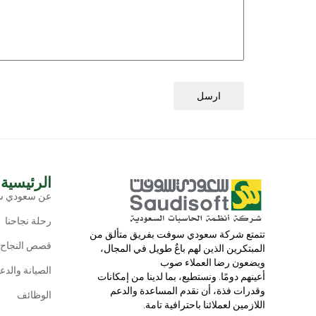
ارسل
الرئيسية
عن سعودي 
رحلة نجاحنا
تتمتع شركة سعودي سوفت بفریق متألق من
قصص النجاح
المبتكرین الذین لھم باعٌ طویل في المجال،
ویضعون رضا العملاء صوب
الصيانة والدع
أعینھم دومًا. ونستطیع، بما لدینا من إمكانات
وقدرات فذة، أن نقدم المساعدة والدعم
الوظائف
اللازمین لعملائنا باحترافیة تامة.