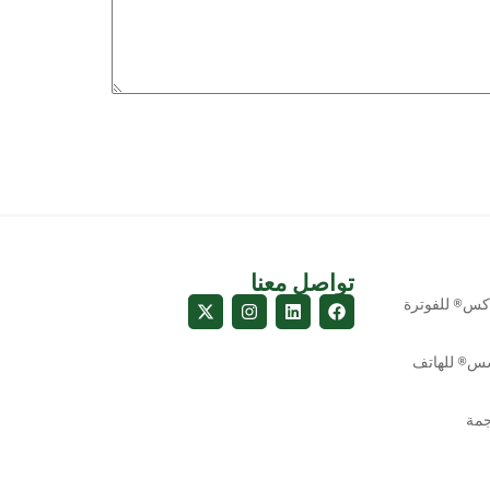
تواصل معنا
كس® للفوترة
س® للهاتف
جمة