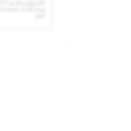
ومقدم الخدمات المعتمد لإح
للصور.​
 والتحقق منها، شركة
2022
أعلنت سعودي سوفت في بداية 
التحكم في الوصول عبر المقاييس ال
كما أطلقت الشركة حل الفوا
مسيرة الشركة، فهو الحل الأ
والجمارك في المملكة.​