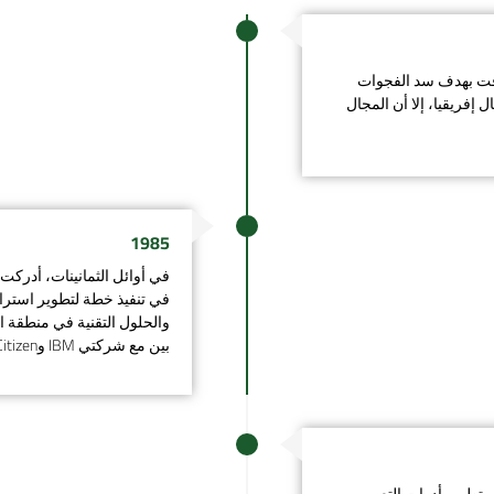
، انطلقت سعودي سوفت بهدف سد الفجوات
فريقيا، إلا أن المجال
1985
في أوائل الثمانينات، أدر
في تنفيذ خطة لتطوير استرا
والحلول التقنية في منطقة ا
بين مع شركتي IBM وCitizen لتكون سعودي سوفت الموزعة المعتمدة لمنتجاتهما.​
ل تطوير أدوات التعريب