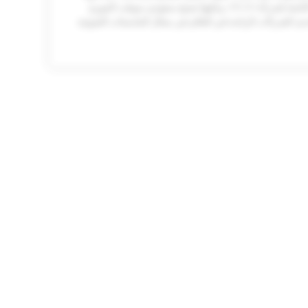
العام توقيع شراكة مع PFU التابعة لشركة RICOH، وعليها تصبح سعودي سوفت الموزع
دى الشركات الرائدة في العالم في مجال الماسحات الضوئية
العام أنها الموزع المعتمد للشركة الكندية الرائدة في تقنيات
حيوية، Invixium.​
تير الإلكترونية جرين تاكس®، الذي يعد مرحلة بارزة في
مثل لضمان امتثال الشركات بسلاسة مع هيئة الزكاة والضريبة