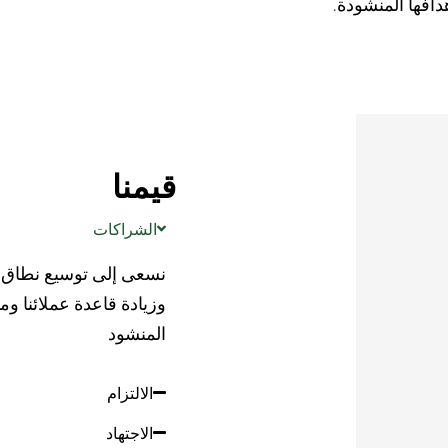
فها المنشودة.​
قيمنا
الشراكات​
نسعى إلى توسيع نطاق أ
وزيادة قاعدة عملائنا و
المنشود​
الالتزام​
الاجتهاد​