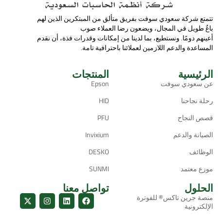
تتمتع شركة سعودي سوفت بفریق متألق من المبتكرین الذین لھم
باعٌ طویل في المجال، ویضعون رضا العملاء صوب
أعینھم دومًا. ونستطیع، بما لدینا من إمكانات وقدرات فذة، أن نقدم
المساعدة والدعم اللازمین لعملائنا باحترافیة تامة.
الرئيسية
المنتجات
عن سعودي سوفت
Epson
رحلة نجاحنا
HID
قصص النجاح
PFU
الصيانة والدعم
Invixium
الوظائف
DESKO
موزع معتمد
SUNMI
الحلول
تواصل معنا
منصة جرين تاكس® للفوترة
الإلكترونية